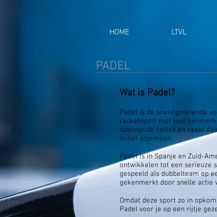
HOME
LTVL
PADEL
Wat is Padel?
Padel is de snelstgroeiende sp
racketsport met veel kenmerke
spannende rallies en raakt daa
in het algemeen.
Padel is in Spanje en Zuid-Am
ontwikkelen tot een serieuze 
gespeeld als dubbelteam op e
gekenmerkt door snelle actie w
Omdat deze sport zo in opkoms
Padel voor je op een rijtje geze