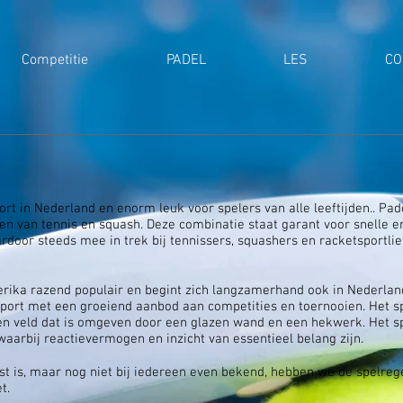
Competitie
PADEL
LES
CO
ort in Nederland en enorm leuk voor spelers van alle leeftijden.. Pad
n van tennis en squash. Deze combinatie staat garant voor snelle e
rdoor steeds mee in trek bij tennissers, squashers en racketsportli
erika razend populair en begint zich langzamerhand ook in Nederlan
sport met een groeiend aanbod aan competities en toernooien. Het s
en veld dat is omgeven door een glazen wand en een hekwerk. Het s
aarbij reactievermogen en inzicht van essentieel belang zijn.
t is, maar nog niet bij iedereen even bekend, hebben we de spelreg
t.