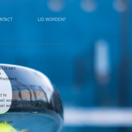
NTACT
LID WORDEN?
el is een
n
efhebbers
d te
pel wordt
pel wordt
els van