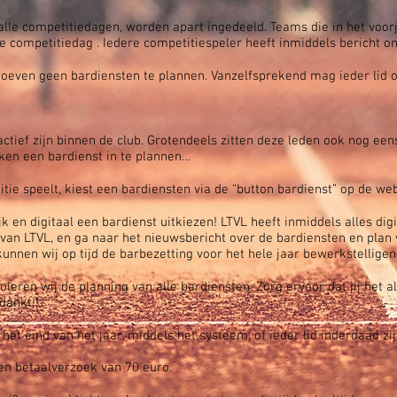
lle competitiedagen, worden apart ingedeeld. Teams die in het voor
competitiedag . Iedere competitiespeler heeft inmiddels bericht on
hoeven geen bardiensten te plannen. Vanzelfsprekend mag ieder lid 
 actief zijn binnen de club. Grotendeels zitten deze leden ook nog e
n een bardienst in te plannen…
titie speelt, kiest een bardiensten via de “button bardienst” op de we
 en digitaal een bardienst uitkiezen! LTVL heeft inmiddels alles digit
n LTVL, en ga naar het nieuwsbericht over de bardiensten en plan vi
nnen wij op tijd de barbezetting voor het hele jaar bewerkstelligen
eren wij de planning van alle bardiensten. Zorg ervoor dat jij het al
dankt!!
het eind van het jaar, middels het systeem, of ieder lid inderdaad zi
n betaalverzoek van 70 euro.