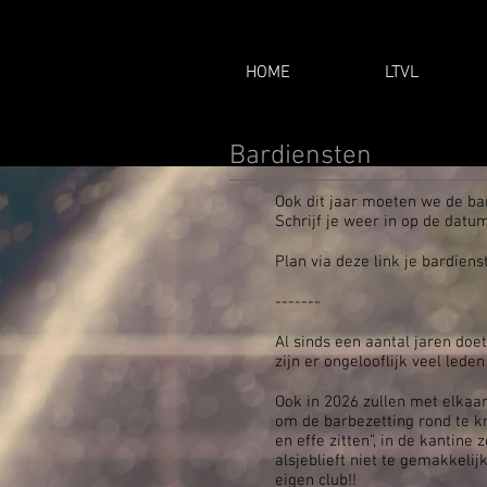
HOME
LTVL
Bardiensten
Ook dit jaar moeten we de ba
Schrijf je weer in op de datu
Plan via deze link je bardienst
-------
Al sinds een aantal jaren doe
zijn er ongelooflijk veel led
Ook in 2026 zullen met elkaar
om de barbezetting rond te kri
en effe zitten”, in de kantine
alsjeblieft niet te gemakkelij
eigen club!!