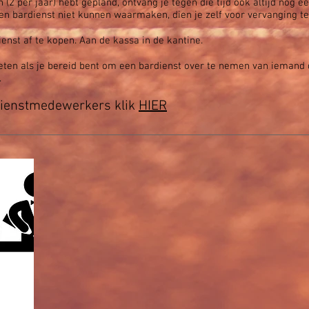
n (2 per jaar) hebt gepland, ontvang je tegen die tijd ook altijd nog e
gen
bardienst niet kunnen waarmaken, dien je zelf voor vervanging te
ienst af te kopen. Aan de kassa in de kantine.
 weten als je bereid bent om een bardienst over te nemen van ieman
.
rdienstmedewerkers klik
HIER