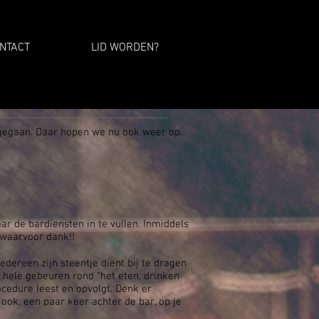
NTACT
LID WORDEN?
 gegaan. Daar hopen we nu ook weer op.
ar de bardiensten in te vullen. Inmiddels
, waarvoor dank!!
edereen zijn steentje dient bij te dragen
et hele gebeuren rond “het eten, drinken
rocedure leest en opvolgt. Denk er
 ook, een paar keer achter de bar, op je