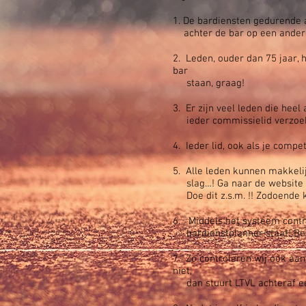
1. De bardiensten gedurende a
achter de bar op een andere 
2. Leden, ouder dan 75 jaar, 
bar
staan, graag!
3. Er zijn veel leden die heel
ieder commissielid verzoeke
4. Ieder lid, ook als je compe
5. Alle leden kunnen makkelijk
slag…! Ga naar de website va
Doe dit z.s.m. !! Zodoende ku
6. Middels het systeem control
bardienstplanner staat! Be
7. Zo controleren wij ook aan 
niet,
dan stuurt LTVL achteraf ee