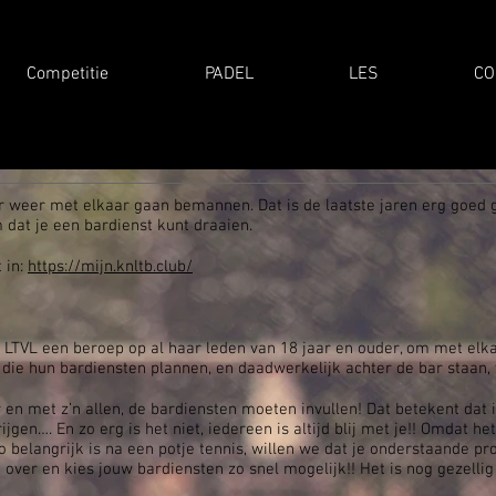
Competitie
PADEL
LES
CO
r weer met elkaar gaan bemannen. Dat is de laatste jaren erg goed
m dat je een bardienst kunt draaien.
 in:
https://mijn.knltb.club/
t LTVL een beroep op al haar leden van 18 jaar en ouder, om met elka
en die hun bardiensten plannen, en daadwerkelijk achter de bar staan
 en met z’n allen, de bardiensten moeten invullen! Dat betekent dat i
jgen…. En zo erg is het niet, iedereen is altijd blij met je!! Omdat h
 zo belangrijk is na een potje tennis, willen we dat je onderstaande p
k over en kies jouw bardiensten zo snel mogelijk!! Het is nog gezellig