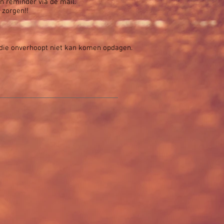
en reminder via de mail.
 zorgen!!
d die onverhoopt niet kan komen opdagen.