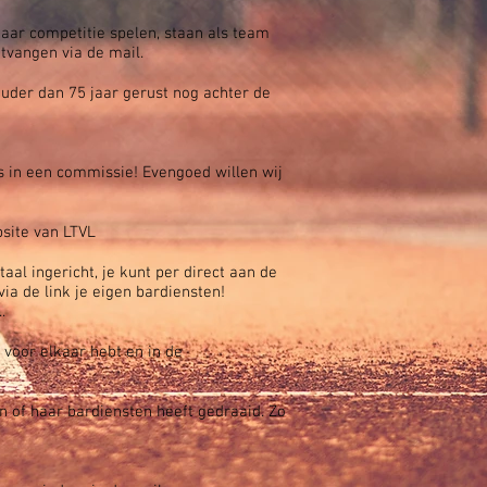
jaar competitie spelen, staan als team
tvangen via de mail.
ouder dan 75 jaar gerust nog achter de
ens in een commissie! Evengoed willen wij
bsite van LTVL
aal ingericht, je kunt per direct aan de
a de link je eigen bardiensten!
..
 voor elkaar hebt en in de
jn of haar bardiensten heeft gedraaid. Zo