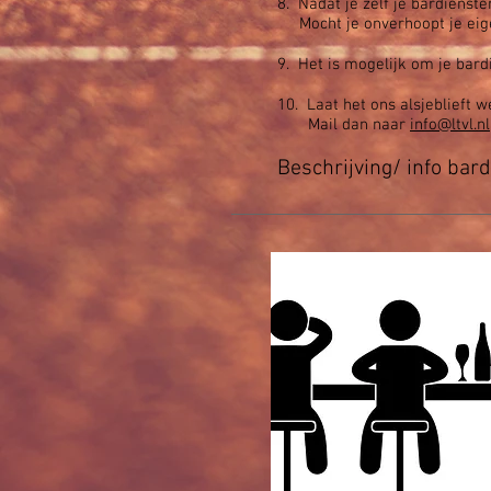
8. Nadat je zelf je bardienste
Mocht je onverhoopt je ei
9. Het is mogelijk om je bard
10. Laat het ons alsjeblieft
Mail dan naar
info@ltvl.nl
Beschrijving/ info ba