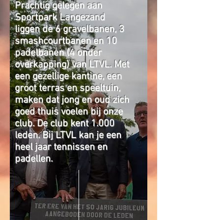
Prachtig gelegen aan
Sportpark Langezand
liggen de 6 gravelbanen, 3
smashcourtbanen en 10
padelbanen (4 onder
overkapping) van LTVL. Met
een gezellige kantine, een
groot terras en speeltuin,
maken dat jong en oud zich
goed thuis voelen bij onze
club. De club kent 1.000
leden. Bij LTVL kan je een
heel jaar tennissen en
padellen.