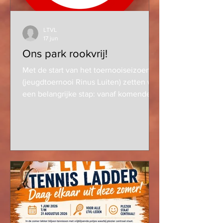
LTVL
17 jun
Ons park rookvrij!
Met de start van het toernooiseizoen
(jeugdtoernooi Rinus Luiten) zetten we
een belangrijke stap: vanaf komende
vrijdag is ons park officieel rookvrij!
Hiermee sluiten we aan bij de ambitie
én het beleid van de KNLTB om
sportparken rookvrij te maken. Om
rokers toch een plek te bieden, hebben
wij bij de parkeerplaats een rookplek
ingericht. We vragen iedereen om
uitsluitend daar te roken en zo samen
te zorgen voor een gezonde en
sportieve omgeving voor al onze leden